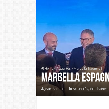
Home
»
Actualités
»
Marbella Espagne J-1
Marbella Espagn
Jean-Baptiste
Actualités
,
Prochaines 