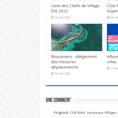
Liste des Chefs de Village
Club 
Été 2022
Expér
25 mai 2022
24 ma
Boucaniers : allègement
Albion
des mesures
villas
déplacements
11 ma
16 mai 2022
One comment
Pingback:
Club Med : nouveaux Villages d