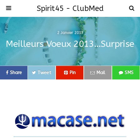
Spirit45 - ClubMed
2 Janvier 2013
Meilleurs Voeux 2013…surprise
Share
Tweet
Pin
Mail
SMS