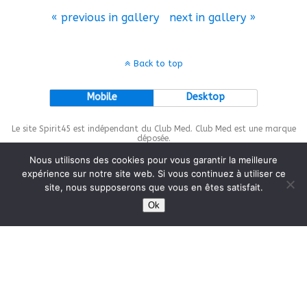
« previous in gallery
next in gallery »
Back to top
Mobile
Desktop
Le site Spirit45 est indépendant du Club Med. Club Med est une marque
déposée.
Nous utilisons des cookies pour vous garantir la meilleure
expérience sur notre site web. Si vous continuez à utiliser ce
site, nous supposerons que vous en êtes satisfait.
This site is protected by
wp-copyrightpro.com
Ok