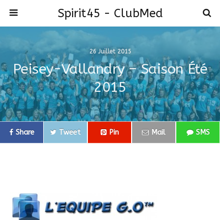
Spirit45 - ClubMed
26 Juillet 2015
Peisey-Vallandry – Saison Été
2015
Share
Tweet
Pin
Mail
SMS