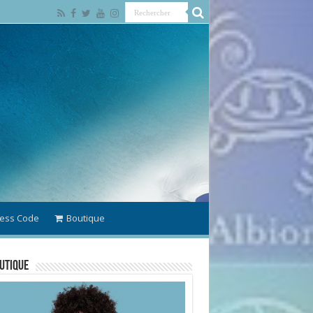
ess Code
Boutique
utique