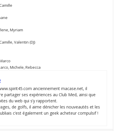
Camille
mane
rlene, Myriam
amille, Valentin (DJ)
 Marco
 Marco, Michele, Rebecca
e
 www.spirit45.com anciennement macase.net, il
re partager ses expériences au Club Med, ainsi que
pites du web qui s’y rapportent.
ges, de golfs, il aime dénicher les nouveautés et les
oubliais c’est également un geek acheteur compulsif !