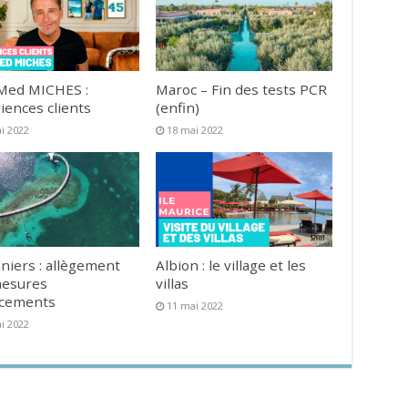
Med MICHES :
Maroc – Fin des tests PCR
iences clients
(enfin)
i 2022
18 mai 2022
niers : allègement
Albion : le village et les
mesures
villas
acements
11 mai 2022
i 2022