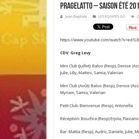
Pragelatto – Saison été 20
Jean-Baptiste
LES EQUIPES GO
2
https://www.youtube.com/watch?v=ed1L
CDV: Greg Levy
Mini Club (Juillet): Baloo (Resp), Denise (As
Julie, Lilly, Matteo, Samia, Valerian
Mini Club (Août): Baloo (Resp), Denise (Ass),
Myriam, Samia, Valerian
Petit Club: Bienvenue (Resp), Antonella
Réception: Bouchra (Resp) Erjola, Flaviano
Bar: Mattia (Resp), Audric, Daniele, Julie, 