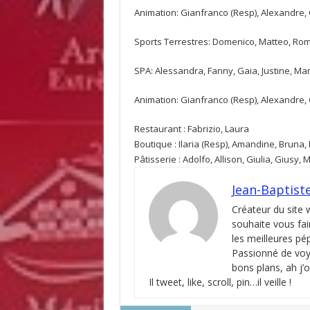
Animation: Gianfranco (Resp), Alexandre, 
Sports Terrestres: Domenico, Matteo, Ro
SPA: Alessandra, Fanny, Gaia, Justine, Ma
Animation: Gianfranco (Resp), Alexandre, C
Restaurant : Fabrizio, Laura
Boutique : Ilaria (Resp), Amandine, Bruna,
Pâtisserie : Adolfo, Allison, Giulia, Giusy,
Jean-Baptist
Créateur du site
souhaite vous fai
les meilleures pé
Passionné de voya
bons plans, ah j’
Il tweet, like, scroll, pin…il veille !