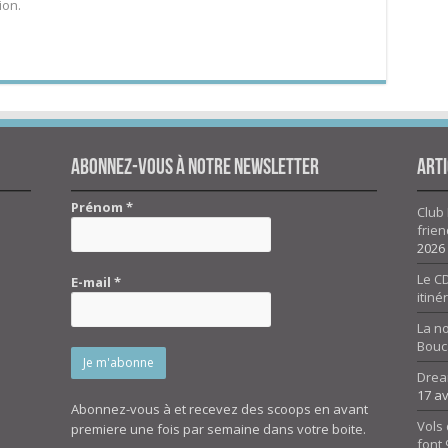
ion.
Abonnez-vous à notre newsletter
Arti
Prénom
*
Club 
frien
2026
Le CD
E-mail
*
itiné
La n
Bouc
Drea
17 av
Abonnez-vous à et recevez des scoops en avant
Vols 
premiere une fois par semaine dans votre boite.
font