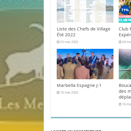
Liste des Chefs de Village
Club 
Été 2022
Expér
25 mai 2022
24 ma
Marbella Espagne J-1
Bouca
des 
16 mai 2022
dépl
16 ma