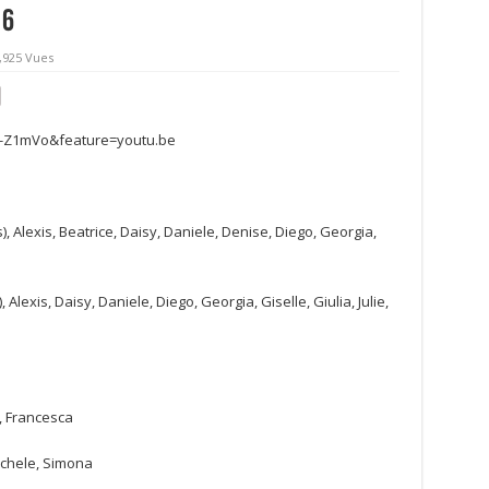
16
,925 Vues
8-Z1mVo&feature=youtu.be
s), Alexis, Beatrice, Daisy, Daniele, Denise, Diego, Georgia,
 Alexis, Daisy, Daniele, Diego, Georgia, Giselle, Giulia, Julie,
, Francesca
Michele, Simona