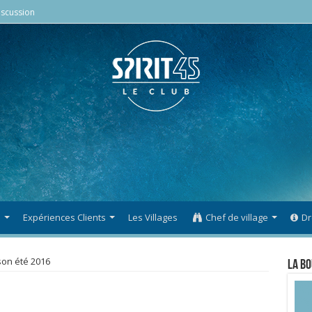
scussion
s
Expériences Clients
Les Villages
Chef de village
Dr
son été 2016
La Bo