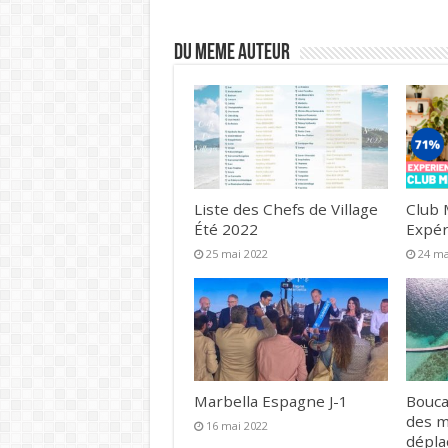
DU MEME AUTEUR
Liste des Chefs de Village
Club 
Été 2022
Expér
25 mai 2022
24 ma
Marbella Espagne J-1
Bouca
des 
16 mai 2022
dépl