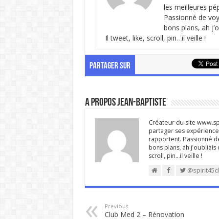
les meilleures pé
Passionné de voya
bons plans, ah j’
Il tweet, like, scroll, pin…il veille !
PARTAGER SUR
A propos Jean-Baptiste
Créateur du site www.spi
partager ses expériences
rapportent. Passionné de
bons plans, ah j'oubliais
scroll, pin…il veille !
@spirit45c
Previous
Club Med 2 – Rénovation