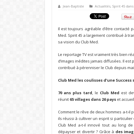
Jean-Baptiste
Actualités
,
Spirit 45 dans
Il est toujours agréable d’être contacté 
Med. Spirit 45 a largement contribué à tr
sa vision du Club Med.
Le reportage TV est vraiment très bien ré
d’images inédites jamais diffusées. Il est 
contribué à pérenniser le Club depuis ma
Club Med les coulisses d’une Success 
70 ans plus tard
, le
Club Med
est de
réunit
65 villages dans 26 pays
et accuei
Comment le rêve de deux hommes a-t-il p
ils réussi à cultiver un esprit si particul
Club Med a-t-il innové tout au long de
dépayser et divertir ? Grâce à
des imag