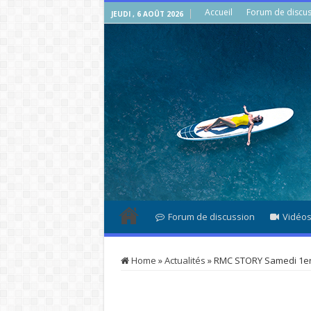
Accueil
Forum de discus
JEUDI , 6 AOÛT 2026
Forum de discussion
Vidéo
Home
»
Actualités
»
RMC STORY Samedi 1er 