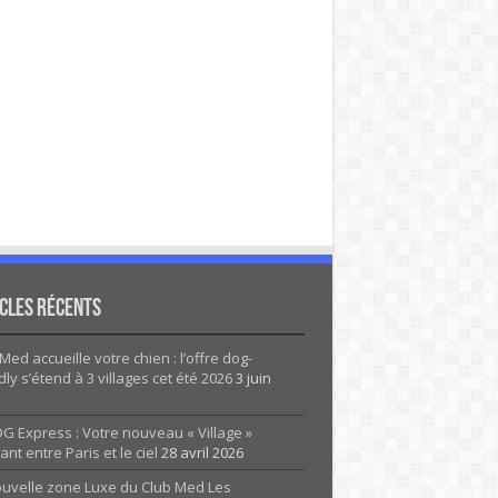
cles Récents
Med accueille votre chien : l’offre dog-
dly s’étend à 3 villages cet été 2026
3 juin
G Express : Votre nouveau « Village »
rant entre Paris et le ciel
28 avril 2026
ouvelle zone Luxe du Club Med Les