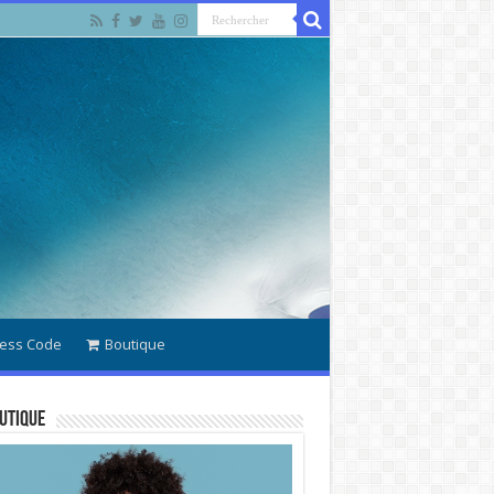
ess Code
Boutique
utique