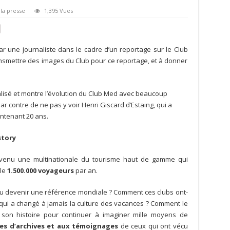
 la presse
1,395 Vues
par une journaliste dans le cadre d’un reportage sur le Club
ansmettre des images du Club pour ce reportage, et à donner
alisé et montre l’évolution du Club Med avec beaucoup
par contre de ne pas y voir Henri Giscard d’Estaing, qui a
intenant 20 ans.
story
venu une multinationale du tourisme haut de gamme qui
lle
1.500.000 voyageurs
par an.
u devenir une référence mondiale ? Comment ces clubs ont-
ier qui a changé à jamais la culture des vacances ? Comment le
 son histoire pour continuer à imaginer mille moyens de
es d’archives et aux témoignages
de ceux qui ont vécu