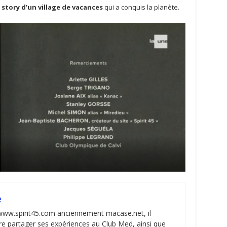
 story d’un village de vacances
qui a conquis la planète.
e
 www.spirit45.com anciennement macase.net, il
re partager ses expériences au Club Med, ainsi que