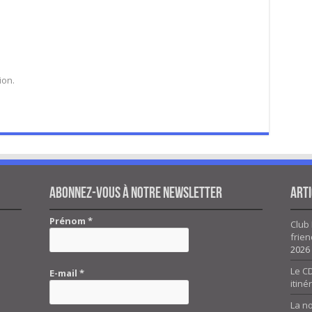
ion.
Abonnez-vous à notre newsletter
Arti
Prénom
*
Club 
frien
2026
Le CD
E-mail
*
itiné
La n