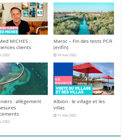
Med MICHES :
Maroc – Fin des tests PCR
iences clients
(enfin)
i 2022
18 mai 2022
niers : allègement
Albion : le village et les
mesures
villas
acements
11 mai 2022
i 2022