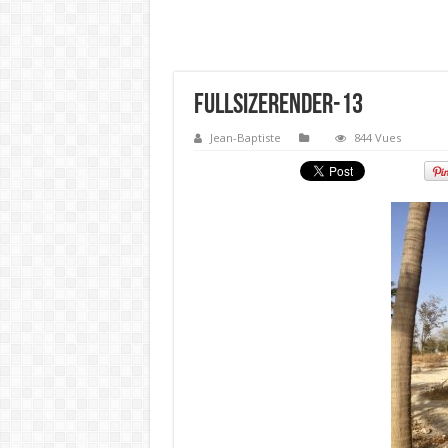
FullSizeRender-13
Jean-Baptiste
844 Vues