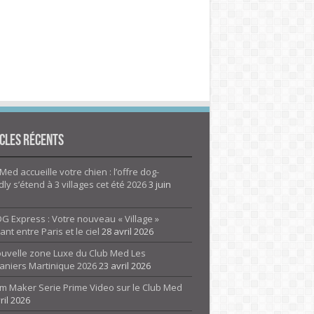
cles Récents
Med accueille votre chien : l’offre dog-
dly s’étend à 3 villages cet été 2026
3 juin
G Express : Votre nouveau « Village »
rant entre Paris et le ciel
28 avril 2026
ouvelle zone Luxe du Club Med Les
aniers Martinique 2026
23 avril 2026
m Maker Serie Prime Video sur le Club Med
ril 2026