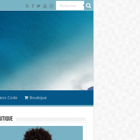
ess Code
Boutique
utique