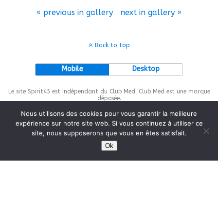
« previous in gallery
next in gallery »
Back to top
Mobile
Desktop
Le site Spirit45 est indépendant du Club Med. Club Med est une marque
déposée.
Nous utilisons des cookies pour vous garantir la meilleure
expérience sur notre site web. Si vous continuez à utiliser ce
site, nous supposerons que vous en êtes satisfait.
This site is protected by
wp-copyrightpro.com
Ok