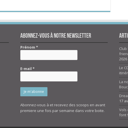
Abonnez-vous à notre newsletter
Arti
Prénom
*
Club 
frien
2026
Le CD
E-mail
*
itiné
La n
Bouc
Drea
17 av
Abonnez-vous à et recevez des scoops en avant
Vols 
premiere une fois par semaine dans votre boite.
font