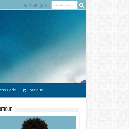
ess Code
Boutique
utique