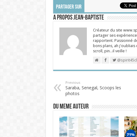
PARTAGER SUR
A propos Jean-Baptiste
Créateur du site www.spi
partager ses expériences
rapportent. Passionné de
bons plans, ah j'oubliais
scroll, pin…il veille !
@spirit45c
Previous
Saraba, Senegal, Scoops les
photos
DU MEME AUTEUR