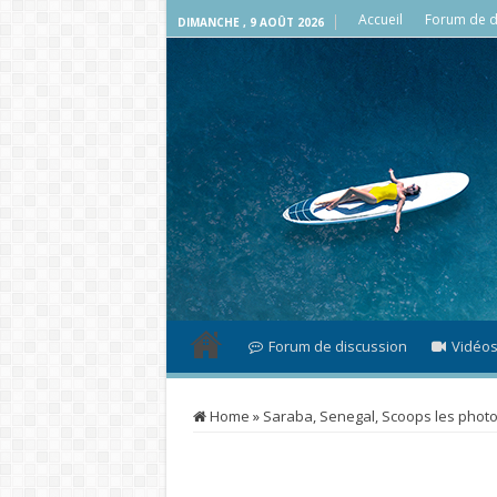
Accueil
Forum de d
DIMANCHE , 9 AOÛT 2026
Forum de discussion
Vidéo
Home
»
Saraba, Senegal, Scoops les phot