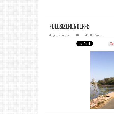
FullSizeRender-5
Jean-Baptiste
822 Vues