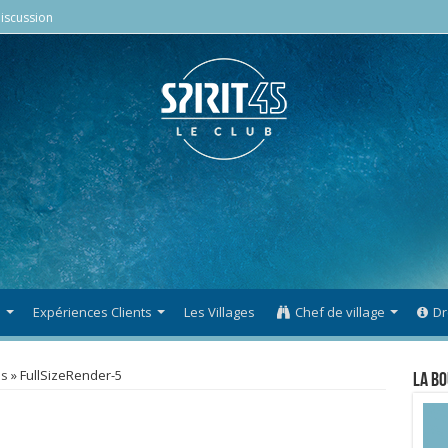
iscussion
s
Expériences Clients
Les Villages
Chef de village
Dr
os
»
FullSizeRender-5
La Bo