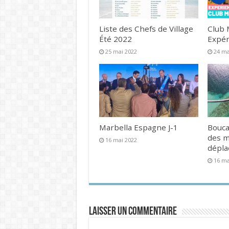
Liste des Chefs de Village
Club 
Été 2022
Expér
25 mai 2022
24 ma
Marbella Espagne J-1
Bouca
des 
16 mai 2022
dépl
16 ma
Laisser un commentaire