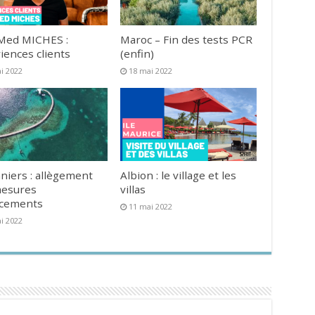
Med MICHES :
Maroc – Fin des tests PCR
iences clients
(enfin)
i 2022
18 mai 2022
niers : allègement
Albion : le village et les
mesures
villas
acements
11 mai 2022
i 2022