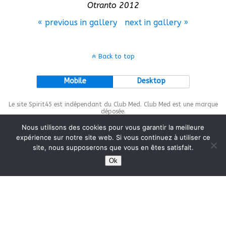
Otranto 2012
« previous in gallery
next in gallery »
Back to top
Mobile
Desktop
Le site Spirit45 est indépendant du Club Med. Club Med est une marque
déposée.
Nous utilisons des cookies pour vous garantir la meilleure
expérience sur notre site web. Si vous continuez à utiliser ce
site, nous supposerons que vous en êtes satisfait.
This site is protected by
wp-copyrightpro.com
Ok