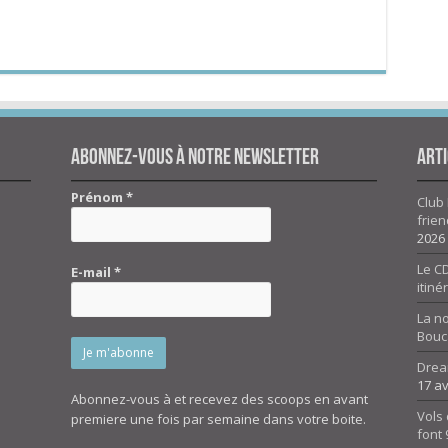
Abonnez-vous à notre newsletter
Arti
Prénom
*
Club 
frien
2026
Le CD
E-mail
*
itiné
La n
Bouc
Drea
17 av
Abonnez-vous à et recevez des scoops en avant
Vols 
premiere une fois par semaine dans votre boite.
font