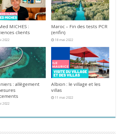
Med MICHES :
Maroc – Fin des tests PCR
iences clients
(enfin)
i 2022
18 mai 2022
niers : allègement
Albion : le village et les
mesures
villas
acements
11 mai 2022
i 2022