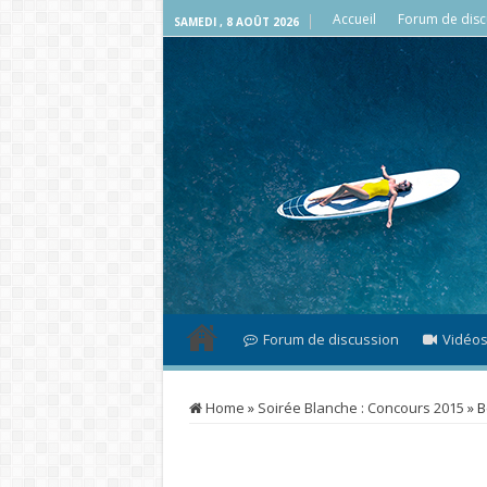
Accueil
Forum de disc
SAMEDI , 8 AOÛT 2026
Forum de discussion
Vidéo
Home
»
Soirée Blanche : Concours 2015
»
B