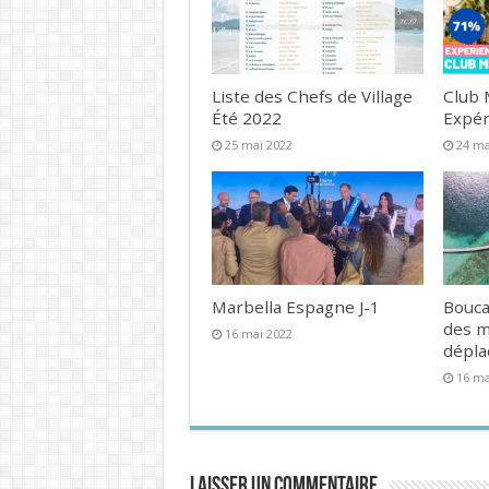
Liste des Chefs de Village
Club 
Été 2022
Expér
25 mai 2022
24 ma
Marbella Espagne J-1
Bouca
des 
16 mai 2022
dépl
16 ma
Laisser un commentaire