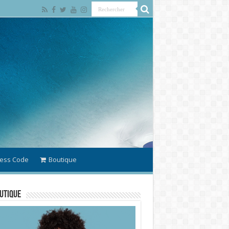
ess Code
Boutique
utique