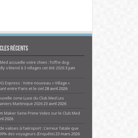
cles Récents
Med accueille votre chien : l’offre dog-
dly s’étend à 3 villages cet été 2026
3 juin
G Express : Votre nouveau « Village »
rant entre Paris et le ciel
28 avril 2026
ouvelle zone Luxe du Club Med Les
aniers Martinique 2026
23 avril 2026
m Maker Serie Prime Video sur le Club Med
ril 2026
de valises à l’aéroport : L’erreur fatale que
 99% des voyageurs (Enquête)
23 mars 2026