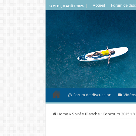
Accueil
Forum de disc
SAMEDI , 8 AOÛT 2026
Forum de discussion
Vidéo
Home
»
Soirée Blanche : Concours 2015
»
Y