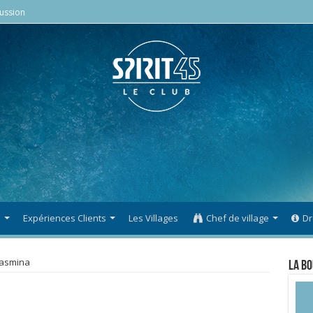
ussion
s
Expériences Clients
Les Villages
Chef de village
Dr
asmina
La Bo