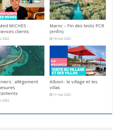
Med MICHES :
Maroc – Fin des tests PCR
iences clients
(enfin)
i 2022
18 mai 2022
niers : allègement
Albion : le village et les
mesures
villas
acements
11 mai 2022
i 2022