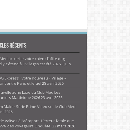
cles Récents
Med accueille votre chien : l’offre dog-
dly s’étend à 3 villages cet été 2026
3 juin
G Express : Votre nouveau « Village »
rant entre Paris et le ciel
28 avril 2026
ouvelle zone Luxe du Club Med Les
aniers Martinique 2026
23 avril 2026
m Maker Serie Prime Video sur le Club Med
ril 2026
de valises à l’aéroport : L’erreur fatale que
 99% des voyageurs (Enquête)
23 mars 2026