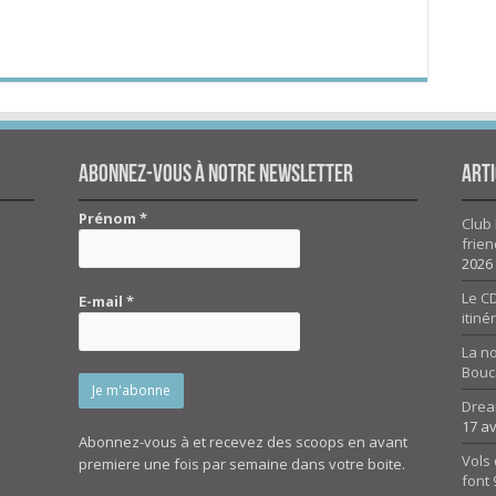
Abonnez-vous à notre newsletter
Arti
Prénom
*
Club 
frien
2026
Le CD
E-mail
*
itiné
La n
Bouc
Drea
17 av
Abonnez-vous à et recevez des scoops en avant
Vols 
premiere une fois par semaine dans votre boite.
font