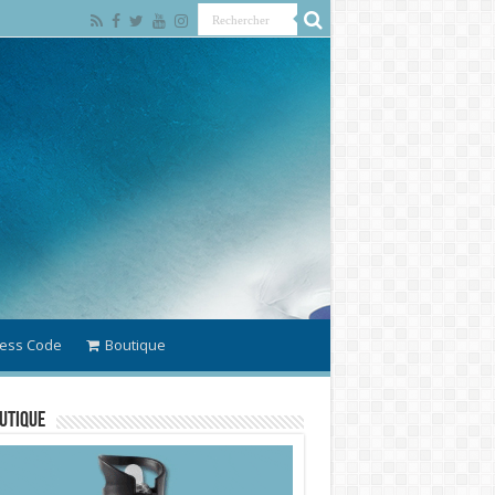
ess Code
Boutique
utique