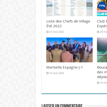
Liste des Chefs de Village
Club 
Été 2022
Expér
25 mai 2022
24 ma
Marbella Espagne J-1
Bouca
des 
16 mai 2022
dépl
16 ma
Laisser un commentaire