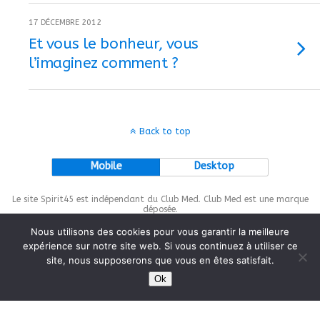
17 DÉCEMBRE 2012
Et vous le bonheur, vous
l’imaginez comment ?
Back to top
Mobile
Desktop
Le site Spirit45 est indépendant du Club Med. Club Med est une marque
déposée.
Nous utilisons des cookies pour vous garantir la meilleure
expérience sur notre site web. Si vous continuez à utiliser ce
site, nous supposerons que vous en êtes satisfait.
This site is protected by
wp-copyrightpro.com
Ok