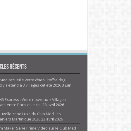
cles Récents
Med accueille votre chien : l’offre dog-
dly s’étend à 3 villages cet été 2026
3 juin
G Express : Votre nouveau « Village »
rant entre Paris et le ciel
28 avril 2026
ouvelle zone Luxe du Club Med Les
aniers Martinique 2026
23 avril 2026
m Maker Serie Prime Video sur le Club Med