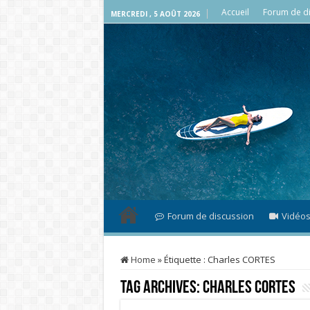
Accueil
Forum de di
MERCREDI , 5 AOÛT 2026
Forum de discussion
Vidéo
Home
»
Étiquette :
Charles CORTES
Tag Archives:
Charles CORTES