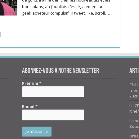
de golfs, il aime dénicher les nouveautés et les
bons plans, ah j’oubliais c’est également un
geek acheteur compulsif ! Il tweet, like, scroll, …
Abonnez-vous à notre newsletter
Arti
Prénom
*
Club 
frien
2026
Le CD
E-mail
*
itiné
La n
Bouc
Drea