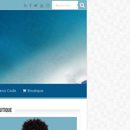
ess Code
Boutique
utique