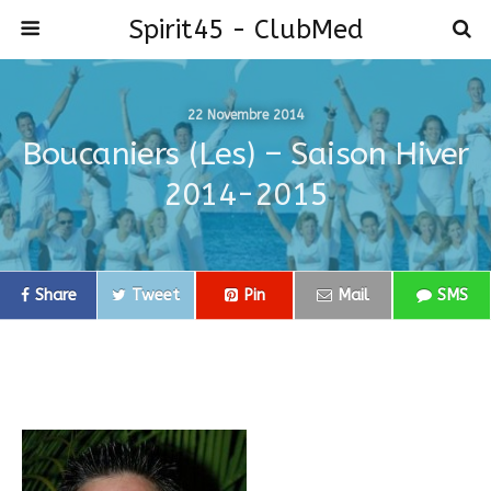
Spirit45 - ClubMed
22 Novembre 2014
Boucaniers (les) – Saison Hiver
2014-2015
Share
Tweet
Pin
Mail
SMS