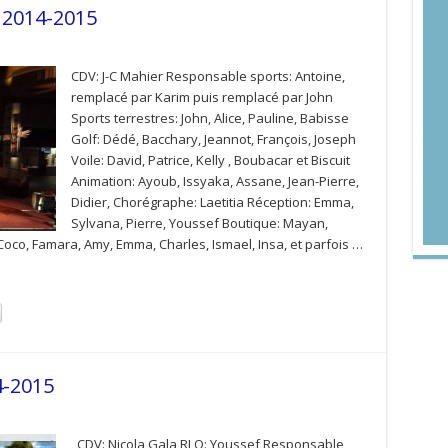
r 2014-2015
CDV: J-C Mahier Responsable sports: Antoine,
remplacé par Karim puis remplacé par John
Sports terrestres: John, Alice, Pauline, Babisse
Golf: Dédé, Bacchary, Jeannot, François, Joseph
Voile: David, Patrice, Kelly , Boubacar et Biscuit
Animation: Ayoub, Issyaka, Assane, Jean-Pierre,
Didier, Chorégraphe: Laetitia Réception: Emma,
Sylvana, Pierre, Youssef Boutique: Mayan,
 Coco, Famara, Amy, Emma, Charles, Ismael, Insa, et parfois …
4-2015
CDV: Nicola Gala RLO: Youssef Responsable