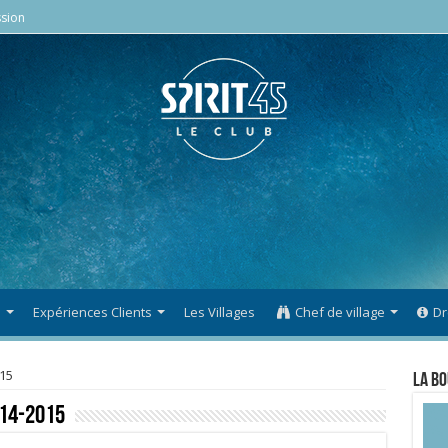
sion
s
Expériences Clients
Les Villages
Chef de village
Dr
15
La Bo
014-2015