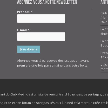
Abonnez-vous à notre newsletter
Arti
Prénom
*
Club 
frien
2026
Le CD
E-mail
*
itiné
La n
Bouc
Drea
17 av
Abonnez-vous à et recevez des scoops en avant
Vols 
premiere une fois par semaine dans votre boite.
font
dant du Club Med : c'est un site de rencontre, d'échanges, de partages, d
irit 45 et son forum ne sont pas liés au ClubMed et la marque citée est la