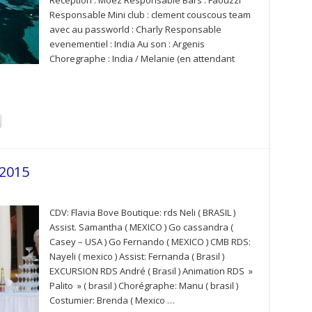
Reception : Moez Responsable Bars : Faouzzi
Responsable Mini club : clement couscous team
avec au passworld : Charly Responsable
evenementiel : India Au son : Argenis
Choregraphe : India / Melanie (en attendant
-2015
CDV: Flavia Bove Boutique: rds Neli ( BRASIL )
Assist. Samantha ( MEXICO ) Go cassandra (
Casey – USA ) Go Fernando ( MEXICO ) CMB RDS:
Nayeli ( mexico ) Assist: Fernanda ( Brasil )
EXCURSION RDS André ( Brasil ) Animation RDS »
Palito » ( brasil ) Chorégraphe: Manu ( brasil )
Costumier: Brenda ( Mexico …