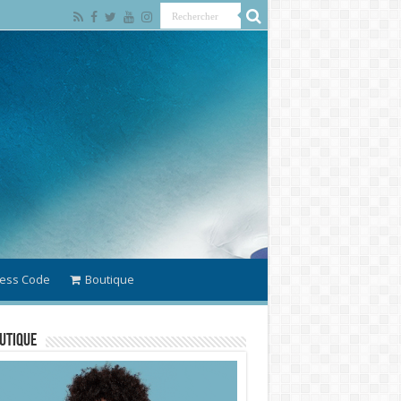
ess Code
Boutique
utique