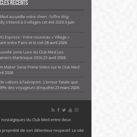
cles Récents
Med accueille votre chien : l’offre dog-
dly s’étend à 3 villages cet été 2026
3 juin
G Express : Votre nouveau « Village »
rant entre Paris et le ciel
28 avril 2026
ouvelle zone Luxe du Club Med Les
aniers Martinique 2026
23 avril 2026
m Maker Serie Prime Video sur le Club Med
ril 2026
de valises à l’aéroport : L’erreur fatale que
 99% des voyageurs (Enquête)
23 mars 2026
es nostalgiques du Club Med entre deux
 propriété de son détenteur respectif. Le site