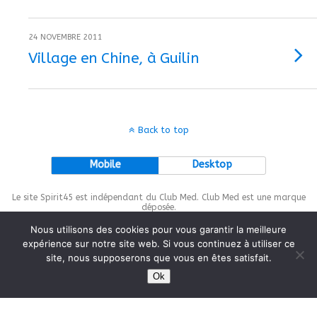
24 NOVEMBRE 2011
Village en Chine, à Guilin
Back to top
Mobile
Desktop
Le site Spirit45 est indépendant du Club Med. Club Med est une marque
déposée.
Nous utilisons des cookies pour vous garantir la meilleure
expérience sur notre site web. Si vous continuez à utiliser ce
site, nous supposerons que vous en êtes satisfait.
This site is protected by
wp-copyrightpro.com
Ok