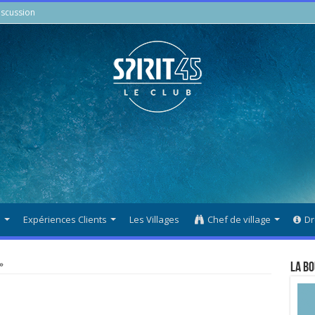
scussion
s
Expériences Clients
Les Villages
Chef de village
Dr
»
La Bo