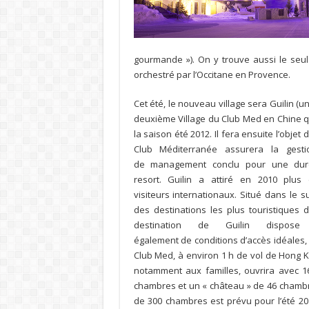
gourmande »). On y trouve aussi le seul
orchestré par l’Occitane en Provence.
Cet été, le nouveau village sera Guilin (un
deuxième Village du Club Med en Chine 
la saison été 2012. Il fera ensuite l’obj
Club Méditerranée assurera la gesti
de management conclu pour une duré
resort. Guilin a attiré en 2010 plus 
visiteurs internationaux. Situé dans le 
des destinations les plus touristique
destination de Guilin dispose
également de conditions d’accès idéales, 
Club Med, à environ 1 h de vol de Hong Ko
notamment aux familles, ouvrira avec 1
chambres et un « château » de 46 chambre
de 300
chambres est prévu pour l’été 201