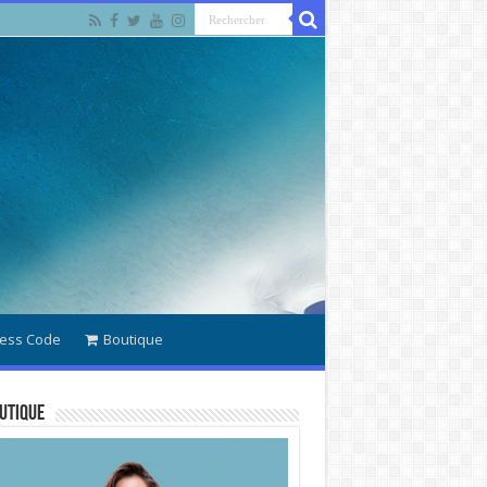
ess Code
Boutique
utique