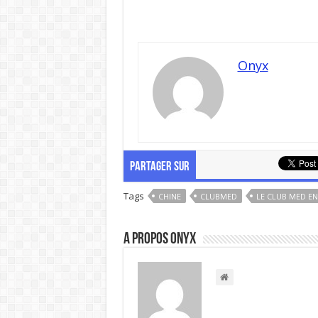
Onyx
PARTAGER SUR
Tags
CHINE
CLUBMED
LE CLUB MED EN
A propos Onyx