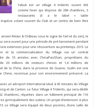
Yabuli est un village 4 tridents ouvert été
comme hiver qui dispose de 284 chambres, 3
restaurants (il a le label « table
 trapèze volant couvert du Club et un centre de bien être
 ancien Relais & Château sous le signe de l’art et du zen), le
qui sera ouvert pour une période de pré-lancement pendant
et d’une extension pour une réouverture au printemps 2013. Le
on et la commercialisation du Village via un contrat
e de 10 années avec ChinaPaoShan, propriétaire du
de 20 millions de visiteurs chinois et 1,4 millions de
sud de la Chine, dans la province de Guanxi, Guilin est une
s de Chine, reconnue pour son environnement préservé.
La
avec un aéroport international situé à 45 minutes du Village
ng et de Canton. Le futur Village 4 Tridents, qui sera dédié
62 chambres, réparties dans un bâtiment principal de 116
s (principalement des suites). Un projet d’extension à plus
3. Le Village sera équipé de deux piscines, d’une salle de