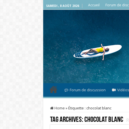
Accueil
Forum de disc
SAMEDI , 8 AOÛT 2026
Forum de discussion
Vidéo
Home
»
Étiquette :
chocolat blanc
Tag Archives:
chocolat blanc