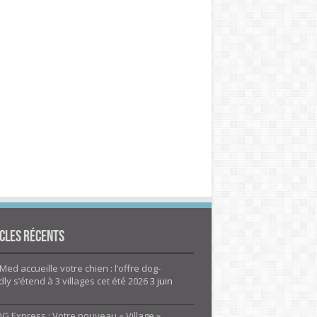
cles Récents
Med accueille votre chien : l’offre dog-
dly s’étend à 3 villages cet été 2026
3 juin
G Express : Votre nouveau « Village »