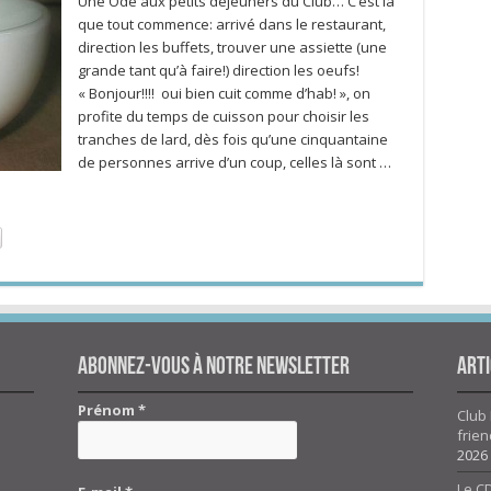
Une Ode aux petits déjeuners du Club… C’est là
que tout commence: arrivé dans le restaurant,
direction les buffets, trouver une assiette (une
grande tant qu’à faire!) direction les oeufs!
« Bonjour!!!! oui bien cuit comme d’hab! », on
profite du temps de cuisson pour choisir les
tranches de lard, dès fois qu’une cinquantaine
de personnes arrive d’un coup, celles là sont …
Abonnez-vous à notre newsletter
Arti
Prénom
*
Club 
frien
2026
Le CD