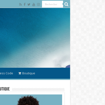
ess Code
Boutique
utique