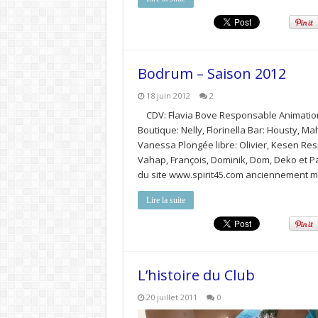
Bodrum – Saison 2012
18 juin 2012
2
CDV: Flavia Bove Responsable Animation
Boutique: Nelly, Florinella Bar: Housty, Mah
Vanessa Plongée libre: Olivier, Kesen Re
Vahap, François, Dominik, Dom, Deko et P
du site www.spirit45.com anciennement ma
Lire la suite
L’histoire du Club
20 juillet 2011
0