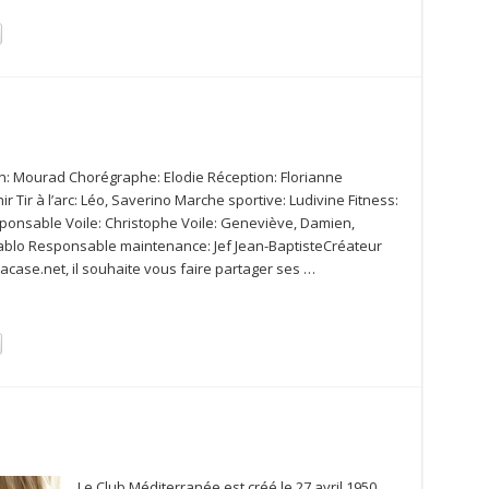
: Mourad Chorégraphe: Elodie Réception: Florianne
ir Tir à l’arc: Léo, Saverino Marche sportive: Ludivine Fitness:
sponsable Voile: Christophe Voile: Geneviève, Damien,
ablo Responsable maintenance: Jef Jean-BaptisteCréateur
case.net, il souhaite vous faire partager ses …
Le Club Méditerranée est créé le 27 avril 1950