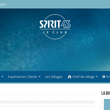
sion
s
Expériences Clients
Les Villages
Chef de village
Dr
La Bo