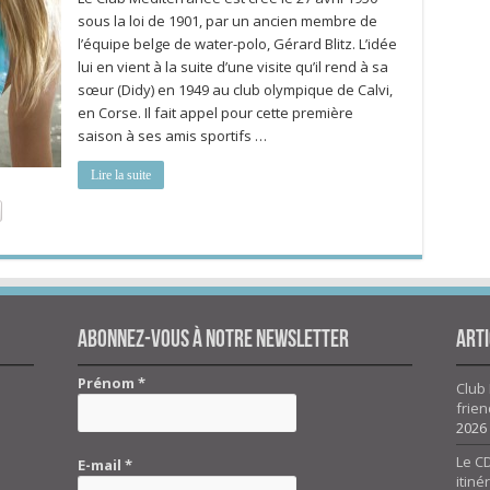
sous la loi de 1901, par un ancien membre de
l’équipe belge de water-polo, Gérard Blitz. L’idée
lui en vient à la suite d’une visite qu’il rend à sa
sœur (Didy) en 1949 au club olympique de Calvi,
en Corse. Il fait appel pour cette première
saison à ses amis sportifs …
Lire la suite
Abonnez-vous à notre newsletter
Arti
Prénom
*
Club 
frien
2026
Le CD
E-mail
*
itiné