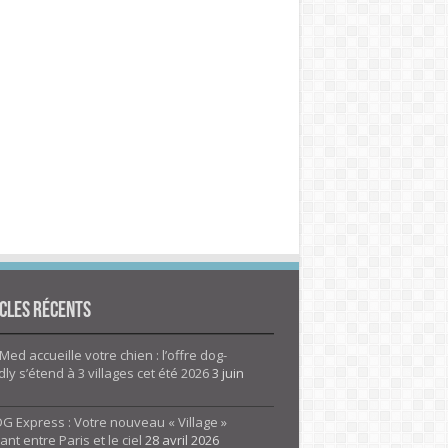
cles Récents
Med accueille votre chien : l’offre dog-
dly s’étend à 3 villages cet été 2026
3 juin
G Express : Votre nouveau « Village »
rant entre Paris et le ciel
28 avril 2026