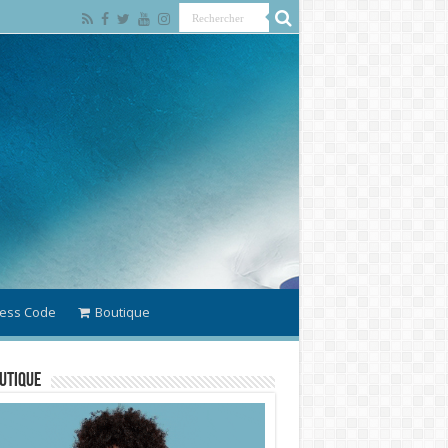
ess Code
Boutique
utique