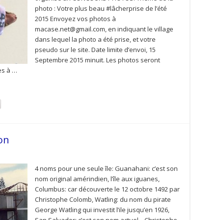
photo : Votre plus beau #lâcherprise de l’été
2015 Envoyez vos photos à
macase.net@gmail.com, en indiquant le village
dans lequel la photo a été prise, et votre
pseudo sur le site. Date limite d’envoi, 15
Septembre 2015 minuit. Les photos seront
es à …
on
4 noms pour une seule île: Guanahani: c’est son
nom original amérindien, l’île aux iguanes,
Columbus: car découverte le 12 octobre 1492 par
Christophe Colomb, Watling: du nom du pirate
George Watling qui investit l’ile jusqu’en 1926,