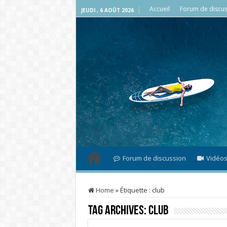
Accueil
Forum de discus
JEUDI , 6 AOÛT 2026
Forum de discussion
Vidéo
Home
»
Étiquette :
club
Tag Archives:
club