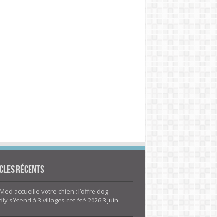
cles Récents
Med accueille votre chien : l’offre dog-
dly s’étend à 3 villages cet été 2026
3 juin