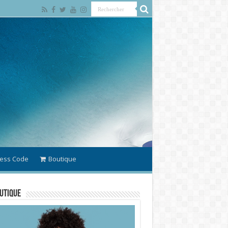
ess Code
Boutique
utique