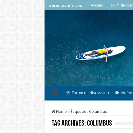
Accueil
Forum de disc
SAMEDI , 8 AOÛT 2026
Forum de discussion
Vidéo
Home
»
Étiquette :
Columbus
Tag Archives:
Columbus