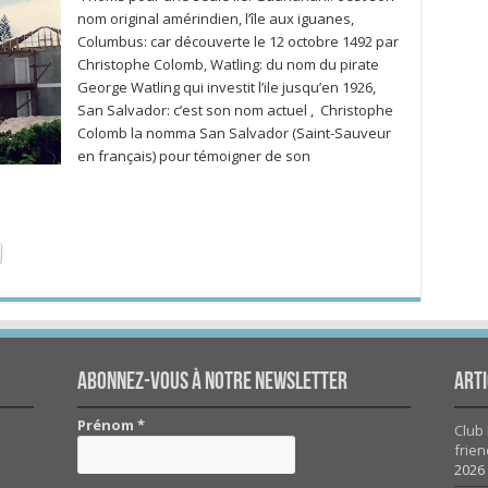
nom original amérindien, l’île aux iguanes,
Columbus: car découverte le 12 octobre 1492 par
Christophe Colomb, Watling: du nom du pirate
George Watling qui investit l’ile jusqu’en 1926,
San Salvador: c’est son nom actuel , Christophe
Colomb la nomma San Salvador (Saint-Sauveur
en français) pour témoigner de son
Abonnez-vous à notre newsletter
Arti
Prénom
*
Club 
frien
2026