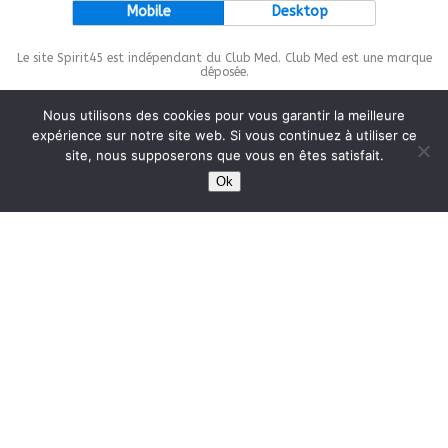
Mobile
Desktop
Le site Spirit45 est indépendant du Club Med. Club Med est une marque
déposée.
Nous utilisons des cookies pour vous garantir la meilleure
expérience sur notre site web. Si vous continuez à utiliser ce
site, nous supposerons que vous en êtes satisfait.
This site is protected by
wp-copyrightpro.com
Ok