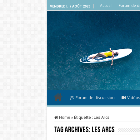
Accueil
Forum de di
VENDREDI , 7 AOÛT 2026
Forum de discussion
Vidéo
Home
»
Étiquette :
Les Arcs
Tag Archives:
Les Arcs