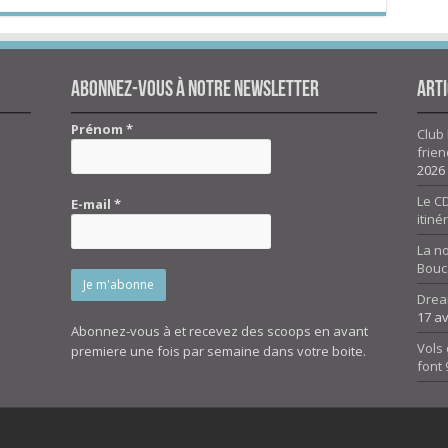
Abonnez-vous à notre newsletter
Arti
Prénom
*
Club 
frien
2026
Le CD
E-mail
*
itiné
La n
Bouc
Drea
17 av
Abonnez-vous à et recevez des scoops en avant
Vols 
premiere une fois par semaine dans votre boite.
font