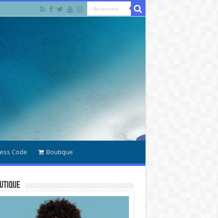
ess Code
Boutique
utique