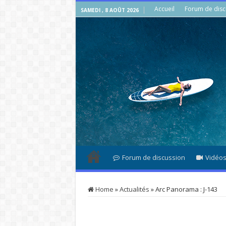
Accueil
Forum de disc
SAMEDI , 8 AOÛT 2026
Forum de discussion
Vidéo
Home
»
Actualités
»
Arc Panorama : J-143