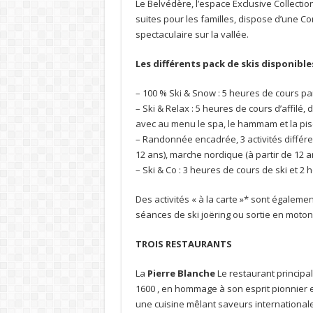
Le Belvédère, l’espace Exclusive Collection
suites pour les familles, dispose d’une Co
spectaculaire sur la vallée.
Les différents pack de skis disponible
– 100 % Ski & Snow : 5 heures de cours par 
– Ski & Relax : 5 heures de cours d’affilé,
avec au menu le spa, le hammam et la pis
– Randonnée encadrée, 3 activités différen
12 ans), marche nordique (à partir de 12 a
– Ski & Co : 3 heures de cours de ski et 2 
Des activités « à la carte »* sont égaleme
séances de ski joëring ou sortie en moton
TROIS RESTAURANTS
La
Pierre Blanche
Le restaurant principal
1600 , en hommage à son esprit pionnier et
une cuisine mêlant saveurs internationales