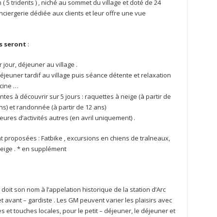
 ( 5 tridents ) , niché au sommet du village et doté de 24
nciergerie dédiée aux clients et leur offre une vue
s seront
:
jour, déjeuner au village .
 déjeuner tardif au village puis séance détente et relaxation
cine …
tes à découvrir sur 5 jours : raquettes à neige (à partir de
ns) et randonnée (à partir de 12 ans)
heures d’activités autres (en avril uniquement) .
nt proposées : Fatbike , excursions en chiens de traîneaux,
eige . * en supplément
 doit son nom à l’appelation historique de la station d’Arc
 avant – gardiste . Les GM peuvent varier les plaisirs avec
 et touches locales, pour le petit – déjeuner, le déjeuner et