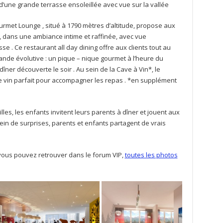
er d’une grande terrasse ensoleillée avec vue sur la vallée
rmet Lounge , situé à 1790 mètres d’altitude, propose aux
e, dans une ambiance intime et raffinée, avec vue
e . Ce restaurant all day dining offre aux clients tout au
nde évolutive : un pique – nique gourmet à l’heure du
dîner découverte le soir . Au sein de la Cave à Vin*, le
le vin parfait pour accompagner les repas . *en supplément
lles, les enfants invitent leurs parents à dîner et jouent aux
ein de surprises, parents et enfants partagent de vrais
vous pouvez retrouver dans le forum VIP,
toutes les photos