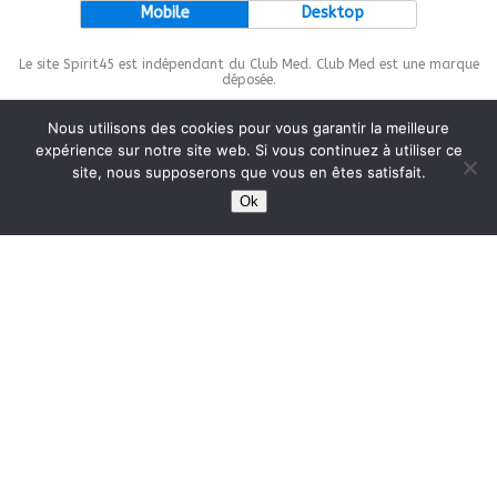
Mobile
Desktop
Le site Spirit45 est indépendant du Club Med. Club Med est une marque
déposée.
Nous utilisons des cookies pour vous garantir la meilleure
expérience sur notre site web. Si vous continuez à utiliser ce
site, nous supposerons que vous en êtes satisfait.
This site is protected by
wp-copyrightpro.com
Ok