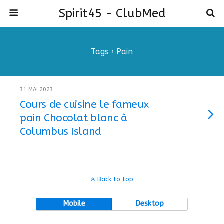
Spirit45 - ClubMed
Tags › Pain
31 MAI 2023
Cours de cuisine le fameux
pain Chocolat blanc à
Columbus Island
Back to top
Mobile
Desktop