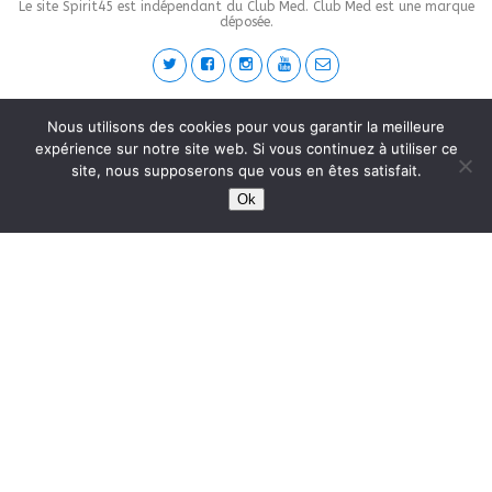
Le site Spirit45 est indépendant du Club Med. Club Med est une marque
déposée.
This site is protected by
wp-copyrightpro.com
Nous utilisons des cookies pour vous garantir la meilleure
expérience sur notre site web. Si vous continuez à utiliser ce
site, nous supposerons que vous en êtes satisfait.
Ok