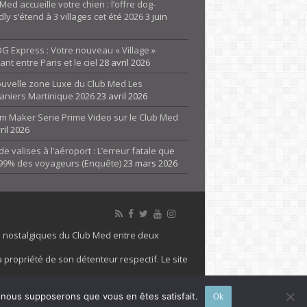
Med accueille votre chien : l’offre dog-
dly s’étend à 3 villages cet été 2026
3 juin
G Express : Votre nouveau « Village »
rant entre Paris et le ciel
28 avril 2026
ouvelle zone Luxe du Club Med Les
aniers Martinique 2026
23 avril 2026
m Maker Serie Prime Video sur le Club Med
ril 2026
de valises à l’aéroport : L’erreur fatale que
 99% des voyageurs (Enquête)
23 mars 2026
es nostalgiques du Club Med entre deux
 propriété de son détenteur respectif. Le site
 marque Club Med, Tous droits réservés - 2026
e, nous supposerons que vous en êtes satisfait.
Ok