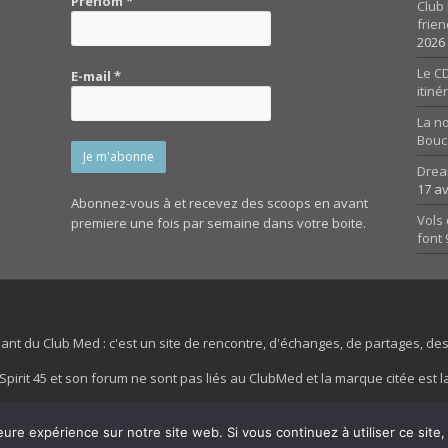
Prénom
*
Club 
frien
2026
Le CD
E-mail
*
itiné
La n
Bouc
Drea
17 av
Abonnez-vous à et recevez des scoops en avant
Vols 
premiere une fois par semaine dans votre boite.
font
dant du Club Med : c'est un site de rencontre, d'échanges, de partages, d
irit 45 et son forum ne sont pas liés au ClubMed et la marque citée est la
es images de fond de page de cette page d'accueil sont la propriétés de la
eure expérience sur notre site web. Si vous continuez à utiliser ce sit