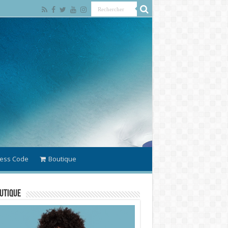
ess Code
Boutique
utique