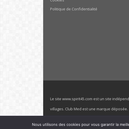
Cookies
Politique de Confidentialité
Le site www.spirit45.com est un site indépen
villages. Club Med est une marque déposée. Sp
officiel de la marque est : www.clubmed.fr L
Nous utilisons des cookies pour vous garantir la meill