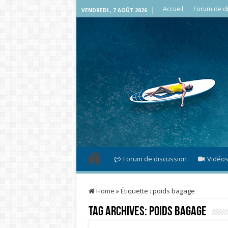
Accueil
Forum de di
VENDREDI , 7 AOÛT 2026
Forum de discussion
Vidéo
Home
»
Étiquette :
poids bagage
Tag Archives:
poids bagage