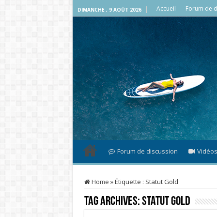
Accueil
Forum de d
DIMANCHE , 9 AOÛT 2026
Forum de discussion
Vidéo
Home
»
Étiquette :
Statut Gold
Tag Archives:
Statut Gold