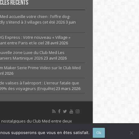
cles Récents
Med accueille votre chien : l’offre dog-
dly s’étend à 3 villages cet été 2026
3 juin
G Express : Votre nouveau « Village »
rant entre Paris et le ciel
28 avril 2026
ouvelle zone Luxe du Club Med Les
aniers Martinique 2026
23 avril 2026
m Maker Serie Prime Video sur le Club Med
ril 2026
de valises à l’aéroport : L’erreur fatale que
 99% des voyageurs (Enquête)
23 mars 2026
es nostalgiques du Club Med entre deux
 propriété de son détenteur respectif. Le site
e, nous supposerons que vous en êtes satisfait.
Ok