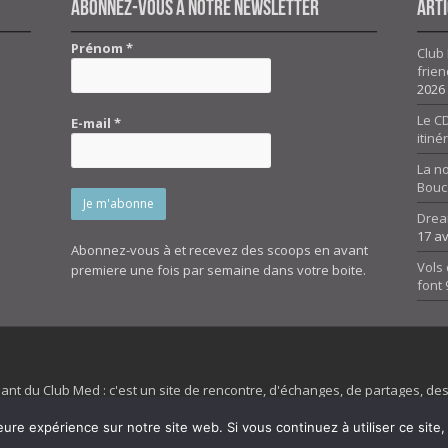
Abonnez-vous à notre newsletter
Arti
Prénom
*
Club 
frien
2026
Le CD
E-mail
*
itiné
La n
Bouc
Drea
17 av
Abonnez-vous à et recevez des scoops en avant
Vols 
premiere une fois par semaine dans votre boite.
font
dant du Club Med : c'est un site de rencontre, d'échanges, de partages, d
irit 45 et son forum ne sont pas liés au ClubMed et la marque citée est la
eure expérience sur notre site web. Si vous continuez à utiliser ce sit