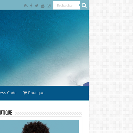
ess Code
Boutique
utique