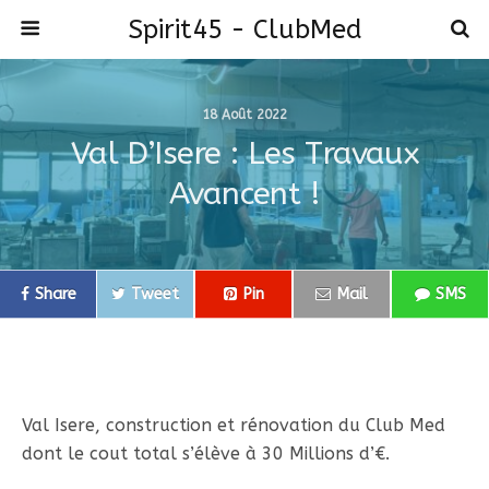
Spirit45 - ClubMed
18 Août 2022
Val D’Isere : Les Travaux
Avancent !
Share
Tweet
Pin
Mail
SMS
Val Isere, construction et rénovation du Club Med
dont le cout total s’élève à 30 Millions d’€.