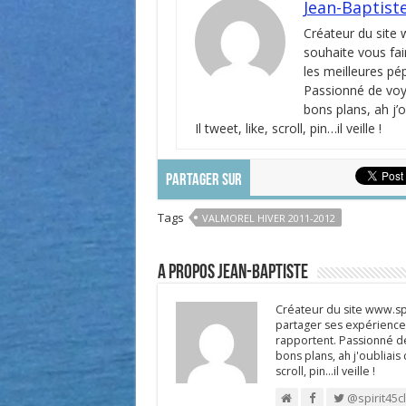
Jean-Baptist
Créateur du site
souhaite vous fai
les meilleures pé
Passionné de voya
bons plans, ah j’
Il tweet, like, scroll, pin…il veille !
PARTAGER SUR
Tags
VALMOREL HIVER 2011-2012
A propos Jean-Baptiste
Créateur du site www.spi
partager ses expériences
rapportent. Passionné de
bons plans, ah j'oubliais
scroll, pin…il veille !
@spirit45c