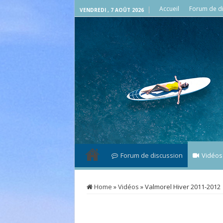
Accueil
Forum de di
VENDREDI , 7 AOÛT 2026
Forum de discussion
Vidéos
Home
»
Vidéos
»
Valmorel Hiver 2011-2012