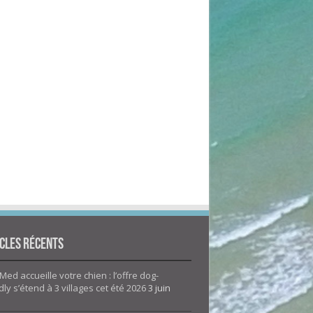
cles Récents
Med accueille votre chien : l’offre dog-
dly s’étend à 3 villages cet été 2026
3 juin