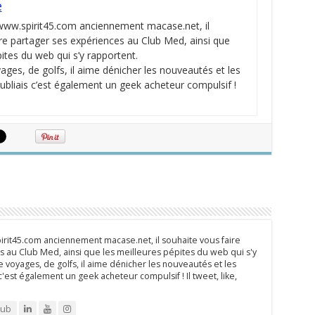
e
 www.spirit45.com anciennement macase.net, il
re partager ses expériences au Club Med, ainsi que
pites du web qui s’y rapportent.
ges, de golfs, il aime dénicher les nouveautés et les
oubliais c’est également un geek acheteur compulsif !
rit45.com anciennement macase.net, il souhaite vous faire
 au Club Med, ainsi que les meilleures pépites du web qui s'y
 voyages, de golfs, il aime dénicher les nouveautés et les
 c'est également un geek acheteur compulsif ! Il tweet, like,
lub