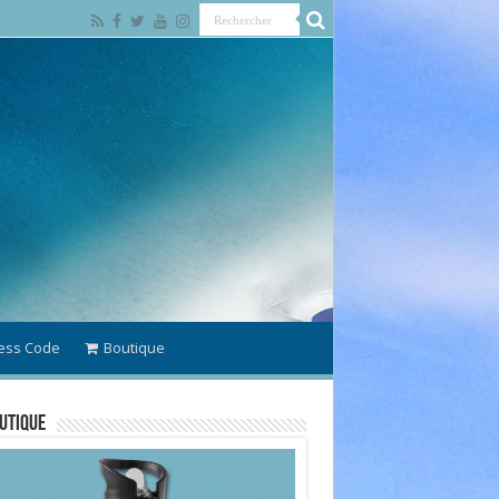
ess Code
Boutique
utique