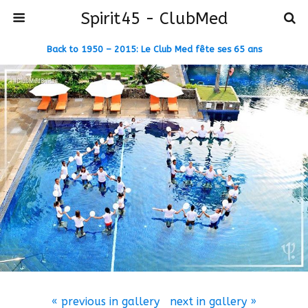
Spirit45 - ClubMed
Back to 1950 – 2015: Le Club Med fête ses 65 ans
« previous in gallery
next in gallery »