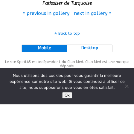
Patissiser de Turquoise
« previous in gallery
next in gallery »
Back to top
Mobile
Desktop
Le site Spirit45 est indépendant du Club Med. Club Med est une marque
déposée.
Nous utilisons des cookies pour vous garantir la meilleure
expérience sur notre site web. Si vous continuez à utiliser ce
site, nous supposerons que vous en êtes satisfait.
This site is protected by
wp-copyrightpro.com
Ok