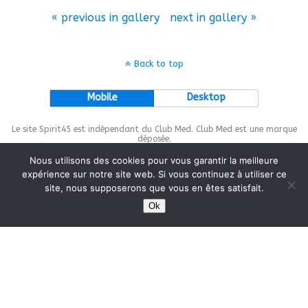
« previous in gallery
next in gallery »
Back to top
Mobile
Desktop
Le site Spirit45 est indépendant du Club Med. Club Med est une marque
déposée.
Nous utilisons des cookies pour vous garantir la meilleure
expérience sur notre site web. Si vous continuez à utiliser ce
site, nous supposerons que vous en êtes satisfait.
This site is protected by
wp-copyrightpro.com
Ok