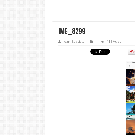
IMG_8299
Jean-Baptiste
118 Vues