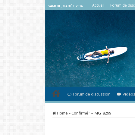
Accueil
Forum de disc
SAMEDI , 8 AOÛT 2026
Forum de discussion
Vidéo
Home
»
Confirmé?
»
IMG_8299