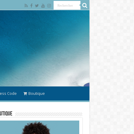
ess Code
Boutique
utique