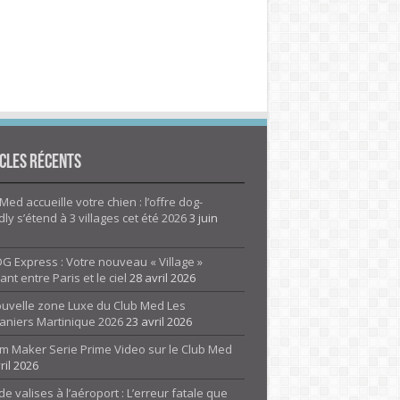
cles Récents
Med accueille votre chien : l’offre dog-
dly s’étend à 3 villages cet été 2026
3 juin
G Express : Votre nouveau « Village »
rant entre Paris et le ciel
28 avril 2026
ouvelle zone Luxe du Club Med Les
aniers Martinique 2026
23 avril 2026
m Maker Serie Prime Video sur le Club Med
ril 2026
de valises à l’aéroport : L’erreur fatale que