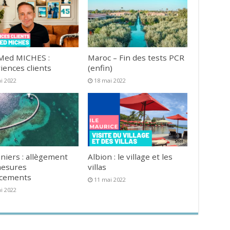
Med MICHES :
Maroc – Fin des tests PCR
iences clients
(enfin)
i 2022
18 mai 2022
niers : allègement
Albion : le village et les
mesures
villas
acements
11 mai 2022
i 2022