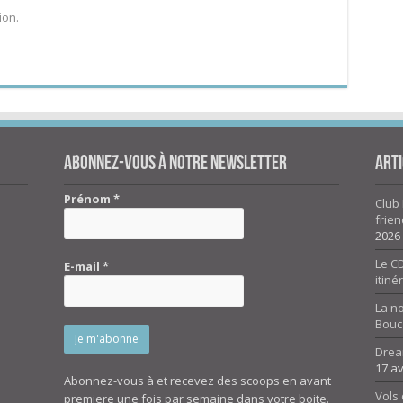
ion.
Abonnez-vous à notre newsletter
Arti
Prénom
*
Club 
frien
2026
Le CD
E-mail
*
itiné
La n
Bouc
Drea
17 av
Abonnez-vous à et recevez des scoops en avant
Vols 
premiere une fois par semaine dans votre boite.