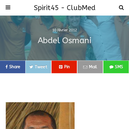
Spirit45 - ClubMed
10 Février 2012
Abdel Osmani
Share
Tweet
Pin
Mail
SMS