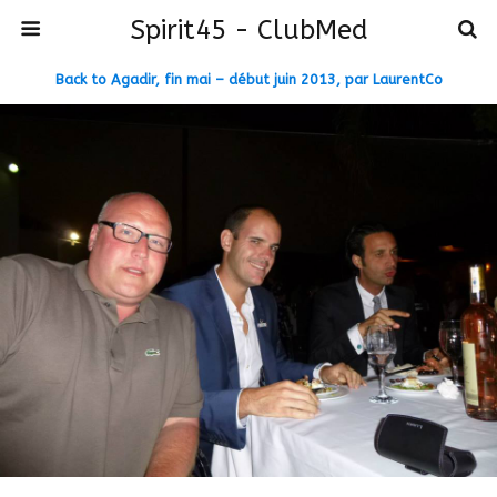
Spirit45 - ClubMed
Back to Agadir, fin mai – début juin 2013, par LaurentCo