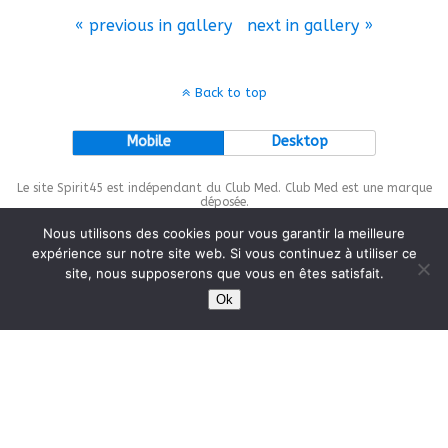
« previous in gallery
next in gallery »
Back to top
Mobile
Desktop
Le site Spirit45 est indépendant du Club Med. Club Med est une marque
déposée.
Nous utilisons des cookies pour vous garantir la meilleure
expérience sur notre site web. Si vous continuez à utiliser ce
site, nous supposerons que vous en êtes satisfait.
This site is protected by
wp-copyrightpro.com
Ok