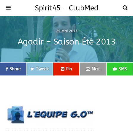
Spirit45 - ClubMed
29 Mai 2013
Agadir – Saison Été 2013
Share
Tweet
Pin
Mail
SMS