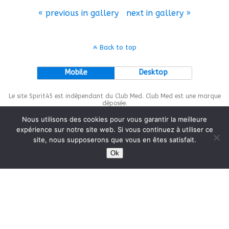
« previous in gallery
next in gallery »
Back to top
Mobile
Desktop
Le site Spirit45 est indépendant du Club Med. Club Med est une marque
déposée.
Nous utilisons des cookies pour vous garantir la meilleure
expérience sur notre site web. Si vous continuez à utiliser ce
site, nous supposerons que vous en êtes satisfait.
This site is protected by
wp-copyrightpro.com
Ok