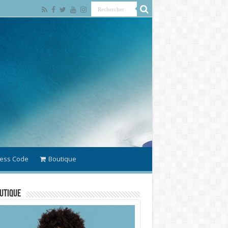
ess Code
Boutique
utique