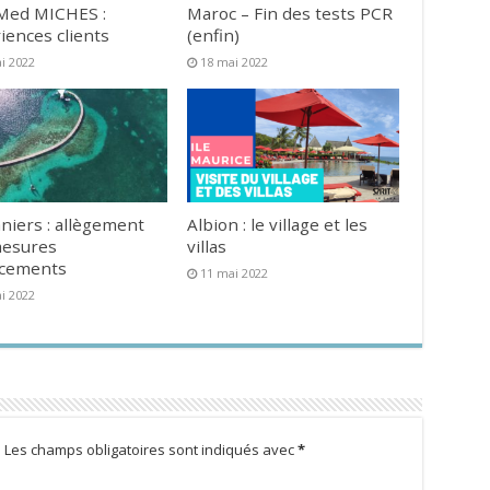
Med MICHES :
Maroc – Fin des tests PCR
iences clients
(enfin)
i 2022
18 mai 2022
niers : allègement
Albion : le village et les
mesures
villas
acements
11 mai 2022
i 2022
.
Les champs obligatoires sont indiqués avec
*