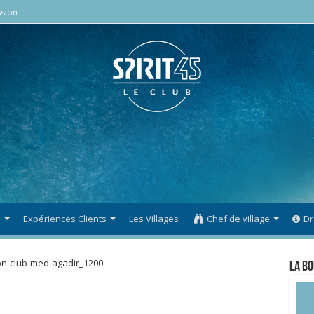
sion
s
Expériences Clients
Les Villages
Chef de village
Dr
on-club-med-agadir_1200
La Bo