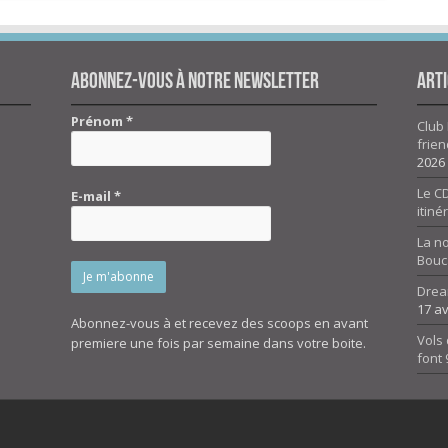
Abonnez-vous à notre newsletter
Arti
Prénom
*
Club 
frien
2026
Le CD
E-mail
*
itiné
La n
Bouc
Drea
17 av
Abonnez-vous à et recevez des scoops en avant
Vols 
premiere une fois par semaine dans votre boite.
font