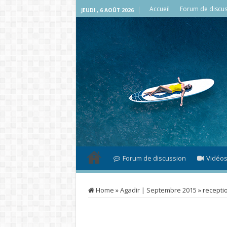
Accueil
Forum de discus
JEUDI , 6 AOÛT 2026
Forum de discussion
Vidéo
Home
»
Agadir | Septembre 2015
»
recepti