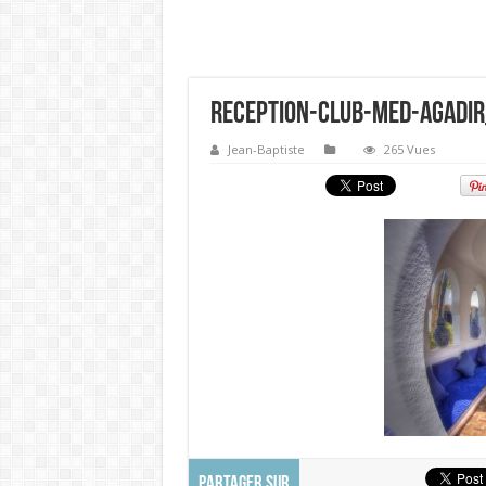
reception-club-med-agadi
Jean-Baptiste
265 Vues
PARTAGER SUR