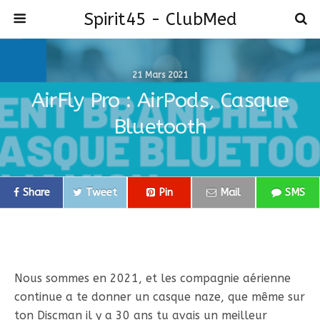
Spirit45 - ClubMed
21 Mars 2021
AirFly Pro : AirPods, Casque
Bluetooth
Share
Tweet
Pin
Mail
SMS
Nous sommes en 2021, et les compagnie aérienne
continue a te donner un casque naze, que même sur
ton Discman il y a 30 ans tu avais un meilleur