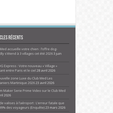
cles Récents
Med accueille votre chien : l’offre dog-
dly s’étend à 3 villages cet été 2026
3 juin
G Express : Votre nouveau « Village »
rant entre Paris et le ciel
28 avril 2026
ouvelle zone Luxe du Club Med Les
aniers Martinique 2026
23 avril 2026
m Maker Serie Prime Video sur le Club Med
ril 2026
de valises à l’aéroport : L’erreur fatale que
 99% des voyageurs (Enquête)
23 mars 2026