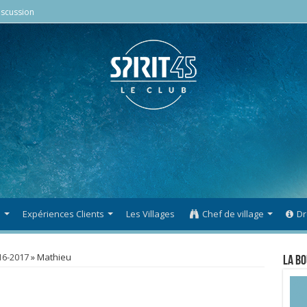
scussion
s
Expériences Clients
Les Villages
Chef de village
Dr
16-2017
»
Mathieu
La Bo