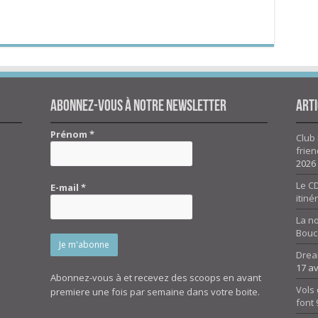
Abonnez-vous à notre newsletter
Arti
Prénom
*
Club 
frien
2026
Le CD
E-mail
*
itiné
La n
Bouc
Drea
17 av
Abonnez-vous à et recevez des scoops en avant
Vols 
premiere une fois par semaine dans votre boite.
font