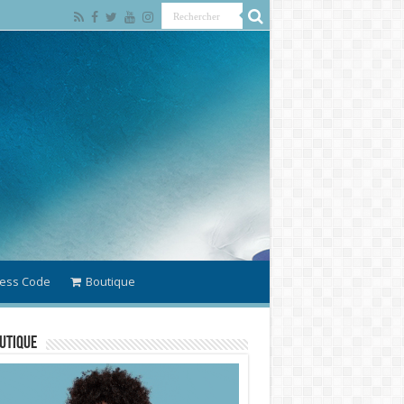
ess Code
Boutique
utique