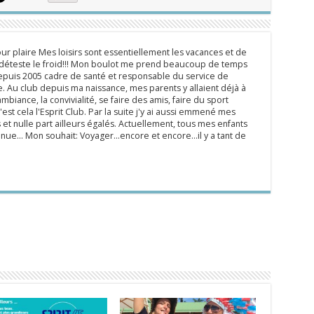
ur plaire Mes loisirs sont essentiellement les vacances et de
e déteste le froid!!! Mon boulot me prend beaucoup de temps
epuis 2005 cadre de santé et responsable du service de
 Au club depuis ma naissance, mes parents y allaient déjà à
mbiance, la convivialité, se faire des amis, faire du sport
'est cela l'Esprit Club. Par la suite j'y ai aussi emmené mes
s et nulle part ailleurs égalés. Actuellement, tous mes enfants
inue... Mon souhait: Voyager...encore et encore...il y a tant de