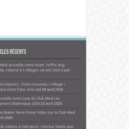
cles Récents
Med accueille votre chien : l’offre dog-
dly s’étend à 3 villages cet été 2026
3 juin
G Express : Votre nouveau « Village »
rant entre Paris et le ciel
28 avril 2026
ouvelle zone Luxe du Club Med Les
aniers Martinique 2026
23 avril 2026
m Maker Serie Prime Video sur le Club Med
ril 2026
de valises à l’aéroport : L’erreur fatale que