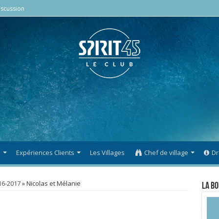
scussion
s
Expériences Clients
Les Villages
Chef de village
Dr
16-2017
»
Nicolas et Mélanie
La Bo