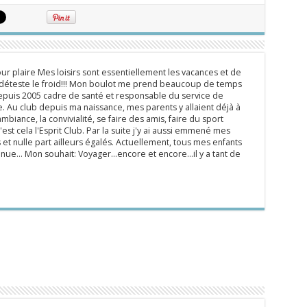
ur plaire Mes loisirs sont essentiellement les vacances et de
e déteste le froid!!! Mon boulot me prend beaucoup de temps
epuis 2005 cadre de santé et responsable du service de
 Au club depuis ma naissance, mes parents y allaient déjà à
mbiance, la convivialité, se faire des amis, faire du sport
'est cela l'Esprit Club. Par la suite j'y ai aussi emmené mes
s et nulle part ailleurs égalés. Actuellement, tous mes enfants
inue... Mon souhait: Voyager...encore et encore...il y a tant de