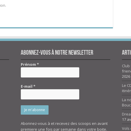
ion.
Abonnez-vous à notre newsletter
Arti
Prénom
*
Club 
frien
2026
Le CD
E-mail
*
itiné
La n
Bouc
Drea
17 av
Abonnez-vous à et recevez des scoops en avant
Vols 
premiere une fois par semaine dans votre boite.