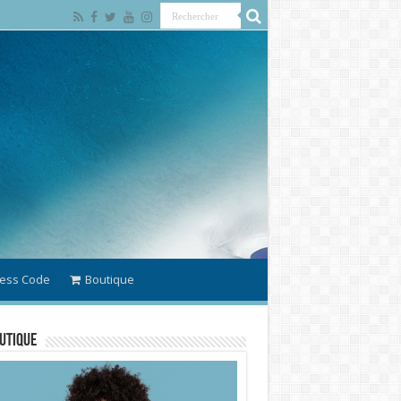
ess Code
Boutique
utique