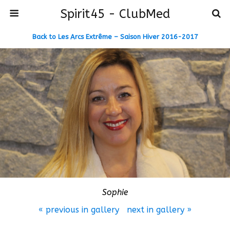
Spirit45 - ClubMed
Back to Les Arcs Extrême – Saison Hiver 2016-2017
Sophie
« previous in gallery
next in gallery »