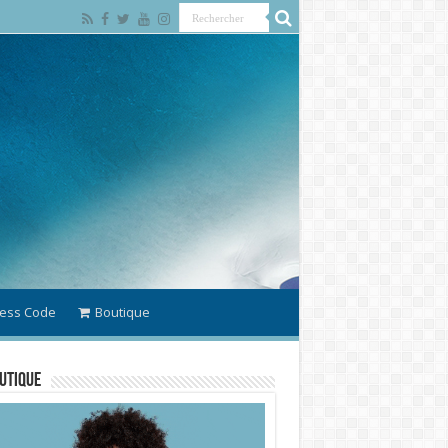
ess Code
Boutique
utique