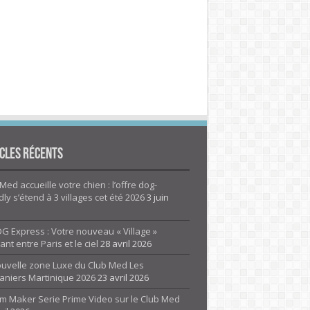
cles Récents
Med accueille votre chien : l’offre dog-
dly s’étend à 3 villages cet été 2026
3 juin
G Express : Votre nouveau « Village »
rant entre Paris et le ciel
28 avril 2026
ouvelle zone Luxe du Club Med Les
aniers Martinique 2026
23 avril 2026
m Maker Serie Prime Video sur le Club Med