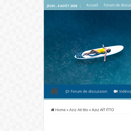
Accueil
Forum de discus
JEUDI , 6 AOÛT 2026
Forum de discussion
Vidéo
Home
»
Aziz Ait Itto
»
Aziz AÏT ITTO