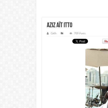
Aziz AÏT ITTO
Cath
709 Vues