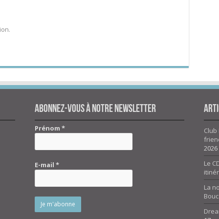
ion.
Abonnez-vous à notre newsletter
Arti
Prénom
*
Club 
frien
2026
Le CD
E-mail
*
itiné
La n
Bouc
Drea