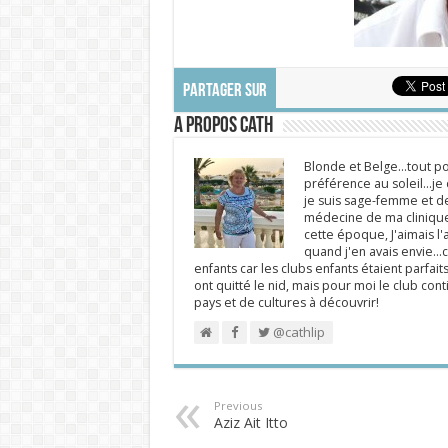
PARTAGER SUR
A propos Cath
Blonde et Belge...tout po
préférence au soleil...j
je suis sage-femme et d
médecine de ma clinique.
cette époque, J'aimais l'a
quand j'en avais envie...c
enfants car les clubs enfants étaient parfait
ont quitté le nid, mais pour moi le club cont
pays et de cultures à découvrir!
@cathlip
Previous
Aziz Ait Itto