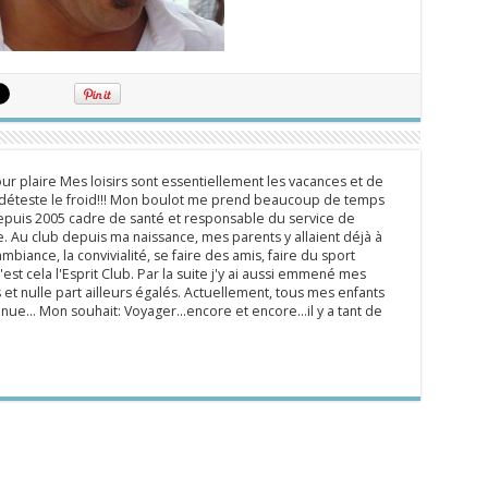
ur plaire Mes loisirs sont essentiellement les vacances et de
e déteste le froid!!! Mon boulot me prend beaucoup de temps
epuis 2005 cadre de santé et responsable du service de
 Au club depuis ma naissance, mes parents y allaient déjà à
mbiance, la convivialité, se faire des amis, faire du sport
'est cela l'Esprit Club. Par la suite j'y ai aussi emmené mes
s et nulle part ailleurs égalés. Actuellement, tous mes enfants
inue... Mon souhait: Voyager...encore et encore...il y a tant de