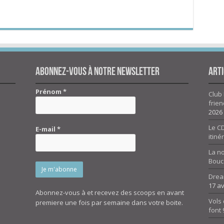
Abonnez-vous à notre newsletter
Arti
Prénom
*
Club 
frien
2026
Le CD
E-mail
*
itiné
La n
Bouc
Drea
17 av
Abonnez-vous à et recevez des scoops en avant
Vols 
premiere une fois par semaine dans votre boite.
font