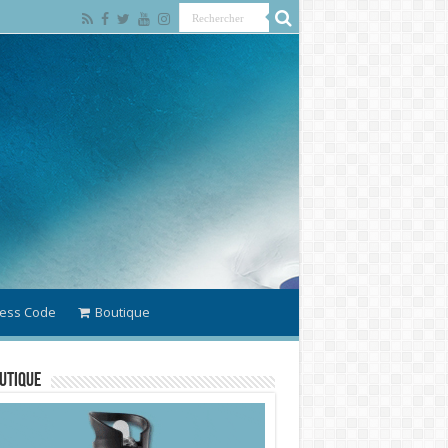
ess Code
Boutique
utique