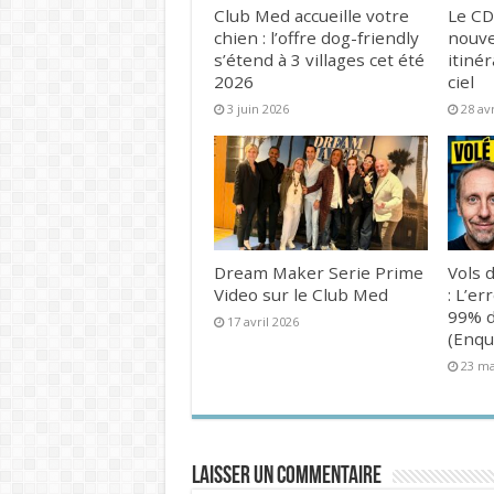
Club Med accueille votre
Le CD
chien : l’offre dog-friendly
nouve
s’étend à 3 villages cet été
itinér
2026
ciel
3 juin 2026
28 av
Dream Maker Serie Prime
Vols d
Video sur le Club Med
: L’er
99% d
17 avril 2026
(Enqu
23 ma
Laisser un commentaire