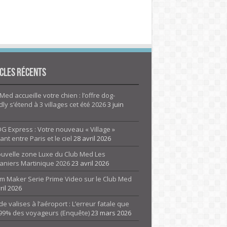
cles Récents
Med accueille votre chien : l’offre dog-
dly s’étend à 3 villages cet été 2026
3 juin
G Express : Votre nouveau « Village »
rant entre Paris et le ciel
28 avril 2026
ouvelle zone Luxe du Club Med Les
aniers Martinique 2026
23 avril 2026
m Maker Serie Prime Video sur le Club Med
ril 2026
de valises à l’aéroport : L’erreur fatale que
 99% des voyageurs (Enquête)
23 mars 2026