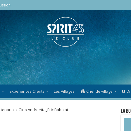
ussion
s
Expériences Clients
Les Villages
Chef de village
Dr
rtenariat
»
Gino Andreetta_Eric Babolat
La Bo