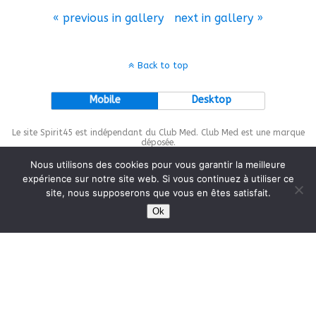
« previous in gallery
next in gallery »
Back to top
Mobile
Desktop
Le site Spirit45 est indépendant du Club Med. Club Med est une marque
déposée.
Nous utilisons des cookies pour vous garantir la meilleure
expérience sur notre site web. Si vous continuez à utiliser ce
site, nous supposerons que vous en êtes satisfait.
This site is protected by
wp-copyrightpro.com
Ok