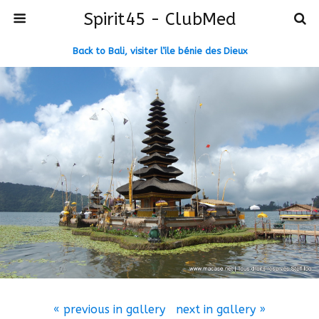
Spirit45 - ClubMed
Back to Bali, visiter l’ile bénie des Dieux
« previous in gallery
next in gallery »