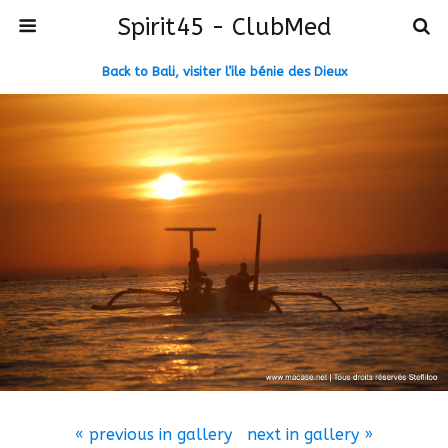
Spirit45 - ClubMed
Back to Bali, visiter l’ile bénie des Dieux
« previous in gallery
next in gallery »