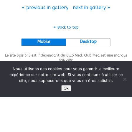
« previous in gallery
next in gallery »
Back to top
Mobile
Desktop
Le site Spirit45 est indépendant du Club Med. Club Med est une marque
déposée.
Nous utilisons des cookies pour vous garantir la meilleure
expérience sur notre site web. Si vous continuez à utiliser ce
site, nous supposerons que vous en êtes satisfait.
This site is protected by
wp-copyrightpro.com
Ok