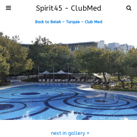
Spirit45 - ClubMed
Back to Belek – Turquie – Club Med
next in gallery »